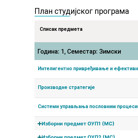
План студијског програма
Списак предмета
Година: 1, Семестар: Зимски
Интелигентно привређивање и ефектив
Производне стратегије
Системи управљања пословним процес
Изборни предмет ОУП1 (МС)
Изборни предмет ОУП2 (МС)