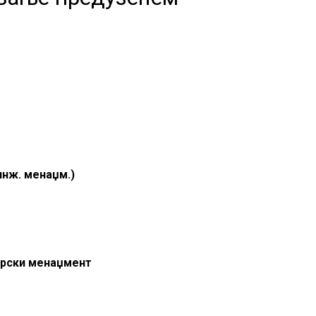
нж. менаџм.)
ерски менаџмент