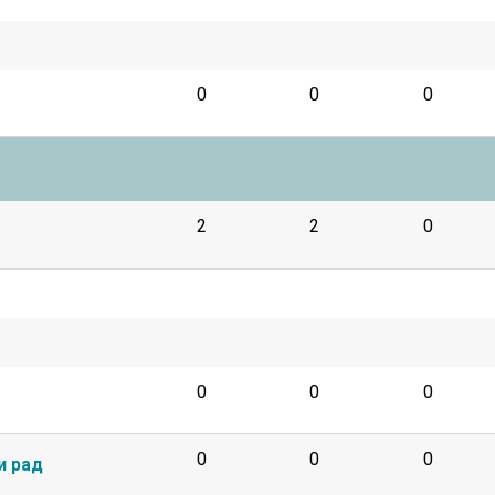
0
0
0
2
2
0
0
0
0
0
0
0
и рад