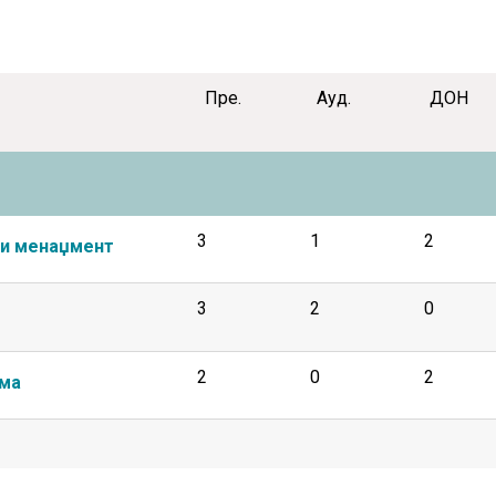
Пре.
Ауд.
ДОН
3
1
2
ни менаџмент
3
2
0
2
0
2
има