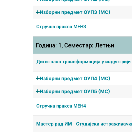
Изборни предмет ОУП3 (МС)
Стручна пракса МЕН3
Година: 1, Семестар: Летњи
Дигитална трансформација у индустрији
Изборни предмет ОУП4 (МС)
Изборни предмет ОУП5 (МС)
Стручна пракса МЕН4
Мастер рад ИМ - Студијски истраживачк