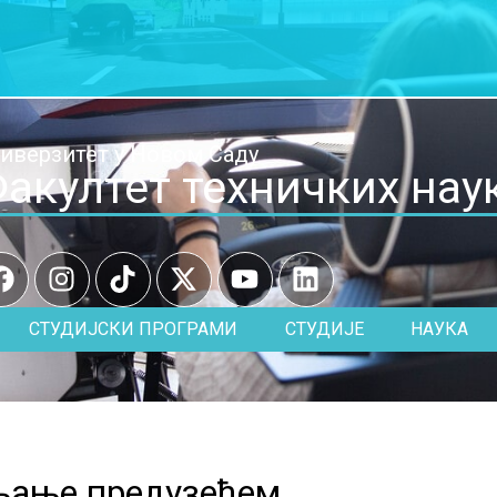
иверзитет у Новом Саду
акултет техничких нау
СТУДИЈСКИ ПРОГРАМИ
СТУДИЈЕ
НАУКА
вљање предузећем