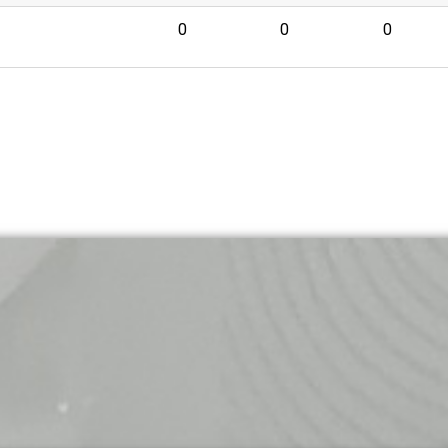
0
0
0