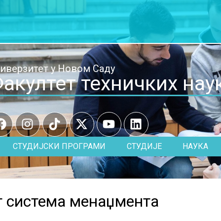
иверзитет у Новом Саду
акултет техничких нау
СТУДИЈСКИ ПРОГРАМИ
СТУДИЈЕ
НАУКА
г система менаџмента