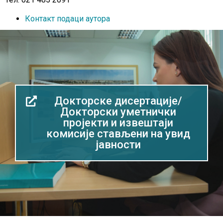
Контакт подаци аутора
Докторске дисертације/
Докторски уметнички
пројекти и извештаји
комисије стављени на увид
јавности