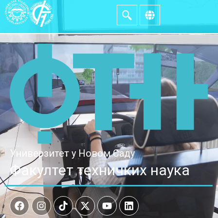
Универзитет у Новом Саду
Факултет техничких наука