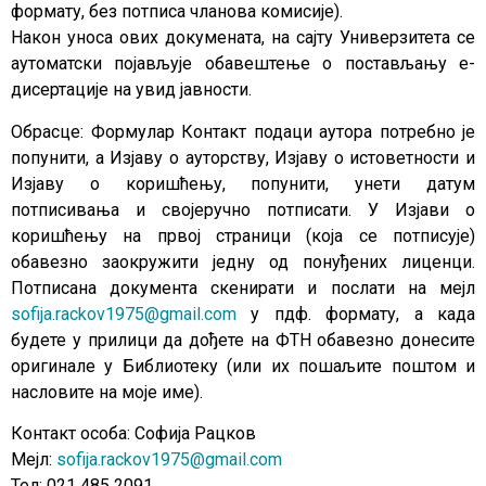
формату, без потписа чланова комисије).
Након уноса ових докумената, на сајту Универзитета се
аутоматски појављује обавештење о постављању е-
дисертације на увид јавности.
Обрасце: Формулар Контакт подаци аутора потребно је
попунити, а Изјаву о ауторству, Изјаву о истоветности и
Изјаву о коришћењу, попунити, унети датум
потписивања и својеручно потписати. У Изјави о
коришћењу на првој страници (која се потписује)
обавезно заокружити једну од понуђених лиценци.
Потписана документа скенирати и послати на мејл
sofija.rackov1975@gmail.com
у пдф. формату, а када
будете у прилици да дођете на ФТН обавезно донесите
оригинале у Библиотеку (или их пошаљите поштом и
насловите на моје име).
Контакт особа: Софија Рацков
Мејл:
sofija.rackov1975@gmail.com
Тел: 021 485 2091