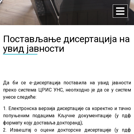
Постављање дисертација на
увид јавности
Да би се е-дисертација поставила на увид јавности
преко система ЦРИС УНС, неопходно је да се у систем
унесе следеће:
1. Електронска верзија дисертације са коректно и тачно
попуњеним подацима Кључне документације (у пдф
формату коју доставља докторанд);
2. Извештај о оцени докторске дисертације (у пдф