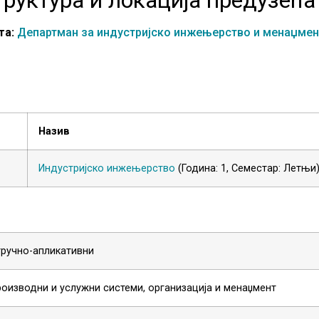
та:
Департман за индустријско инжењерство и менаџмен
Назив
Индустријско инжењерство
(Година: 1, Семестар: Летњи
тручно-апликативни
оизводни и услужни системи, организација и менаџмент