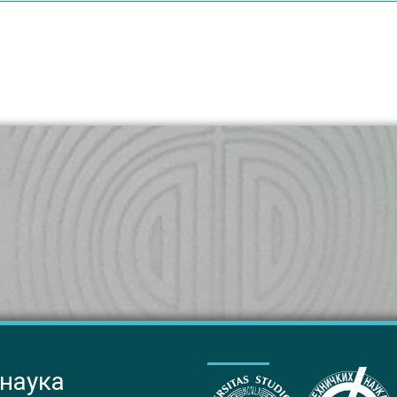
 наука