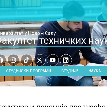
иверзитет у Новом Саду
акултет техничких нау
СТУДИЈСКИ ПРОГРАМИ
СТУДИЈЕ
НАУКА
руктура и локација предузећа 