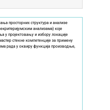
ања просторних структура и анализе
екритеријумским анализама) које
ња у пројектовању и избору локације
астер стекне компетенције за примену
сима рада у оквиру функција производње,