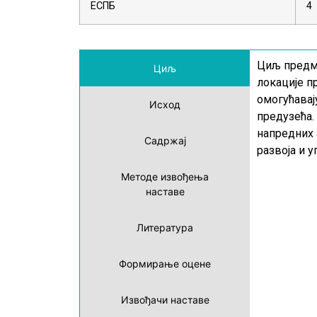
ЕСПБ
4
Циљ предме
Циљ
локације п
омогућавај
Исход
предузећа.
напредних 
Садржај
развоја и 
Методе извођења
наставе
Литература
Формирање оцене
Извођачи наставе