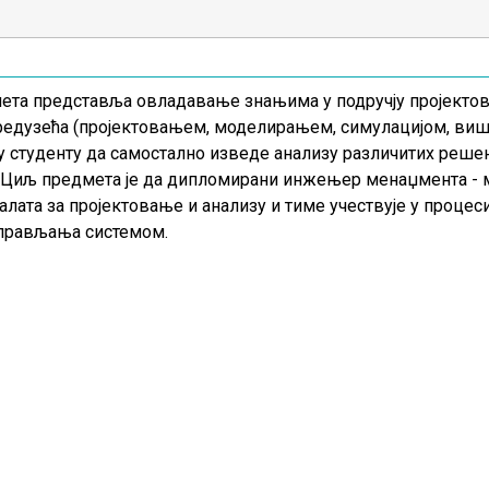
та представља овладавање знањима у подручју пројектов
редузећа (пројектовањем, моделирањем, симулацијом, виш
у студенту да самостално изведе анализу различитих реше
 Циљ предмета је да дипломирани инжењер менаџмента - м
алата за пројектовање и анализу и тиме учествује у проце
управљања системом.