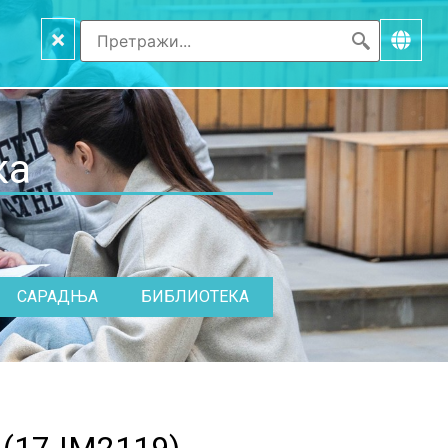
×
ка
САРАДЊА
БИБЛИОТЕКА
(
17.IM2119
)