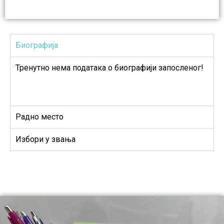
Биографија
Тренутно нема података о биографији запосленог!
Радно место
Избори у звања