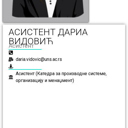
АСИСТЕНТ ДАРИА
ВИДОВИЋ
Асистент
daria.vidovic@uns.ac.rs
Асистент (Катедра за производне системе,
организацију и менаџмент)