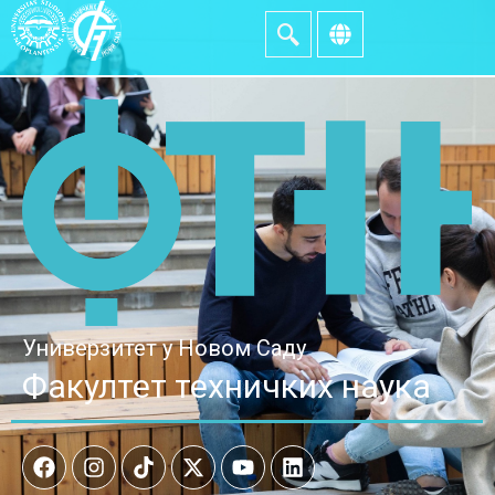
Универзитет у Новом Саду
Факултет техничких наука