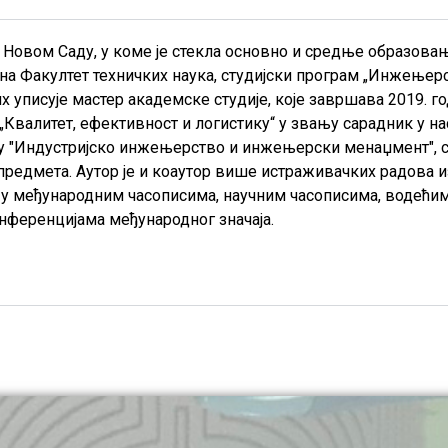
е у Новом Саду, у коме је стекла основно и средње образо
е на Факултет техничких наука, студијски програм „Инжење
их уписује мастер академске студије, које завршава 2019. 
 „Квалитет, ефективност и логистику“ у звању сарадник у на
му "Индустријско инжењерство и инжењерски менаџмент", с
 предмета. Аутор је и коаутор више истраживачких радова 
 у међународним часописима, научним часописима, водећим 
нференцијама међународног значаја.