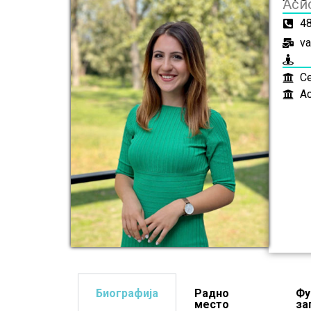
Аси
4
va
Се
Ас
Биографија
Радно
Фу
место
за