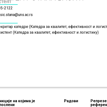
стент
85-2122
sic.stana@uns.ac.rs
кретар катедре (Катедра за квалитет, ефективност и логис
истент (Катедра за квалитет, ефективност и логистику)
нкције на којима је
Радови
Репрезе
послени
рефере