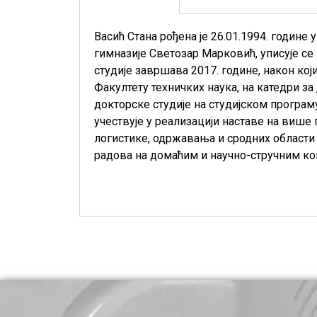
Васић Стана рођена је 26.01.1994. годин
гимназије Светозар Марковић, уписује с
студије завршава 2017. године, након кој
Факултету техничких наука, на катедри за
докторске студије на студијском програ
учествује у реализацији наставе на више
логистике, одржавања и сродних области
радова на домаћим и научно-стручним ко