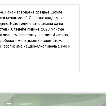
вање. Након завршене средње школе -
рски менаџмент“. Основне академске
године. Исте године запошљава се на
стави. Следеће године, 2020. уписује
а звањем асистент у настави. Активно
из области менаџмента квалитетом,
часописима националног значаја, као и