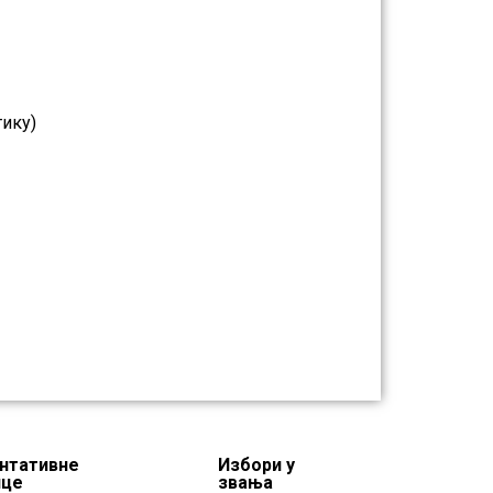
тику)
нтативне
Избори у
нце
звања