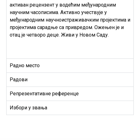
активан рецензент у водећим међународним
научним часописима. Активно учествује у
међународним научноистраживачким пројектима и
пројектима сарадње са привредом. Ожењен је и
отац је четворо деце. Живи у Новом Саду.
Радно место
Радови
Репрезентативне референце
Избори у звања