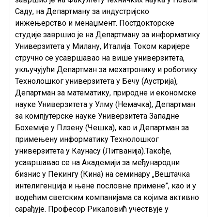
Саду, на Департману за индустријско
инжењерство и менаџмент. Постдокторске
студије завршио је на Департману за информатику
Универзитета у Милану, Италија. Током каријере
стручно се усавршавао на више универзитета,
укључујући Департман за мехатронику и роботику
Технолошког универзитета у Бечу (Аустрија),
Департман за математику, природне и економске
науке Универзитета у Улму (Немачка), Департман
за компјутерске науке Универзитета Западне
Бохемије у Плзену (Чешка), као и Департман за
примењену информатику Технолошког
универзитета у Каунасу (Литванија).Такође,
усавршавао се на Академији за међународни
бизнис у Пекингу (Кина) на семинару „Вештачка
интелигенција и њене пословне примене”, као и у
водећим светским компанијама са којима активно
сарађује. Професор Рикаловић учествује у