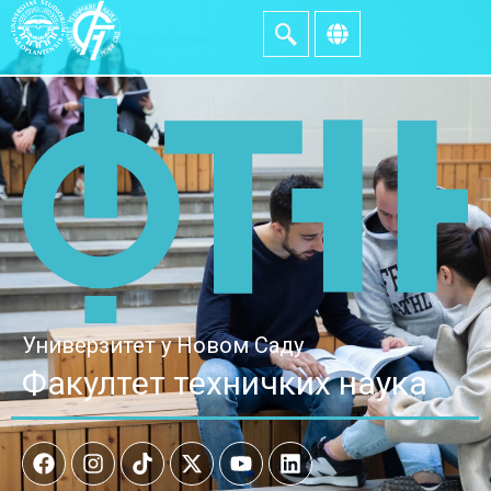
Универзитет у Новом Саду
Факултет техничких наука