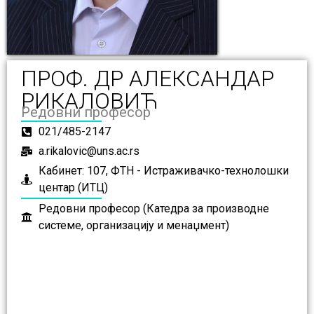
ПРОФ. ДР АЛЕКСАНДАР
РИКАЛОВИЋ
Редовни професор
021/485-2147
a.rikalovic@uns.ac.rs
Кабинет: 107, ФТН - Истраживачко-технолошки
центар (ИТЦ)
Редовни професор (Катедра за производне
системе, организацију и менаџмент)