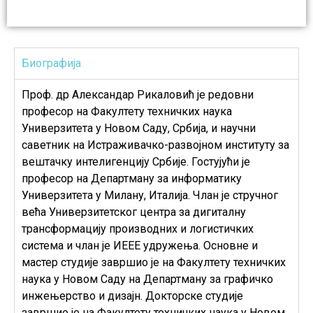
Биографија
Проф. др Александар Рикаловић је редовни
професор на Факултету техничких наука
Универзитета у Новом Саду, Србија, и научни
саветник на Истраживачко-развојном институту за
вештачку интелигенцију Србије. Гостујући је
професор на Департману за информатику
Универзитета у Милану, Италија. Члан је стручног
већа Универзитетског центра за дигиталну
трансформацију производних и логистичких
система и члан је ИЕЕЕ удружења. Основне и
мастер студије завршио је на Факултету техничких
наука у Новом Саду на Департману за графичко
инжењерство и дизајн. Докторске студије
завршио је на Факултету техничких наука у Новом