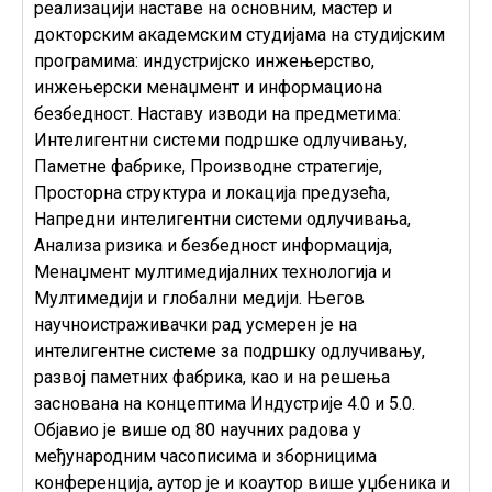
реализацији наставе на основним, мастер и
докторским академским студијама на студијским
програмима: индустријско инжењерство,
инжењерски менаџмент и информациона
безбедност. Наставу изводи на предметима:
Интелигентни системи подршке одлучивању,
Паметне фабрике, Производне стратегије,
Просторна структура и локација предузећа,
Напредни интелигентни системи одлучивања,
Анализа ризика и безбедност информација,
Менаџмент мултимедијалних технологија и
Мултимедији и глобални медији. Његов
научноистраживачки рад усмерен је на
интелигентне системе за подршку одлучивању,
развој паметних фабрика, као и на решења
заснована на концептима Индустрије 4.0 и 5.0.
Објавио је више од 80 научних радова у
међународним часописима и зборницима
конференција, аутор је и коаутор више уџбеника и