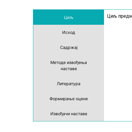
Циљ предме
Циљ
Исход
Садржај
Методе извођења
наставе
Литература
Формирање оцене
Извођачи наставе