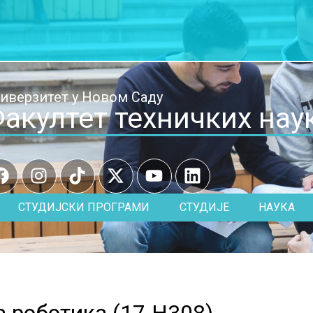
иверзитет у Новом Саду
акултет техничких нау
СТУДИЈСКИ ПРОГРАМИ
СТУДИЈЕ
НАУКА
 роботика (
17.H308
)