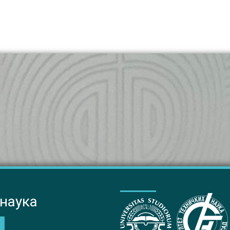
 наука