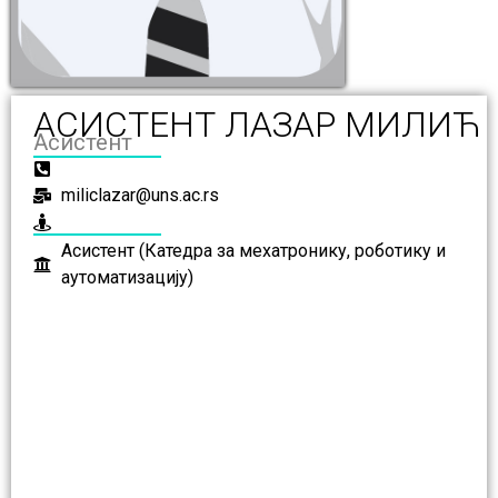
АСИСТЕНТ ЛАЗАР МИЛИЋ
Асистент
miliclazar@uns.ac.rs
Асистент (Катедра за мехатронику, роботику и
аутоматизацију)