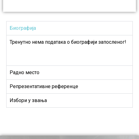
Биографија
Тренутно нема података о биографији запосленог!
Радно место
Репрезентативне референце
Избори у звања