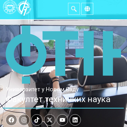
Универзитет у Новом Саду
Факултет техничких наука