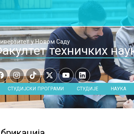
иверзитет у Новом Саду
акултет техничких нау
СТУДИЈСКИ ПРОГРАМИ
СТУДИЈЕ
НАУКА
абрикација