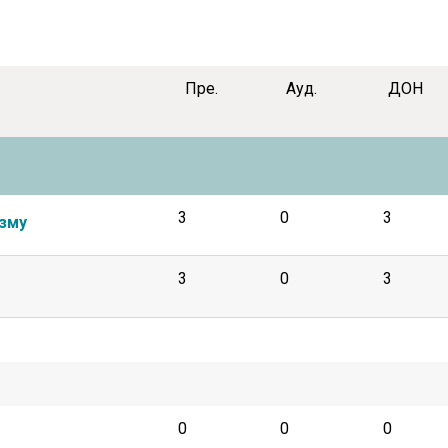
Пре.
Ауд.
ДОН
3
0
3
изму
3
0
3
0
0
0