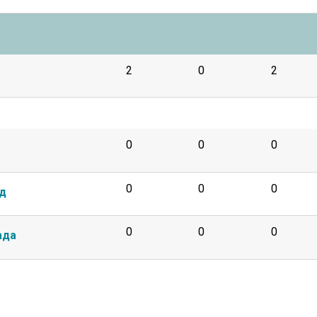
2
0
2
0
0
0
0
0
0
ад
0
0
0
ада