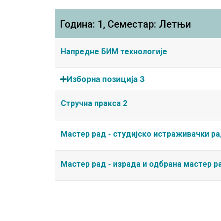
Година: 1, Семестар: Летњи
Напредне БИМ технологије
Изборна позиција 3
Стручна пракса 2
Мастер рад - студијско истраживачки р
Мастер рад - израда и одбрана мастер р