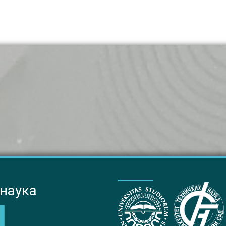
 наука