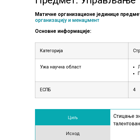
Матичне организационе јединице предме
организацију и менаџмент
Основне информације:
Категорија
Ст
Ужа научна област
ЕСПБ
4
Стицање зн
Циљ
талентован
Исход