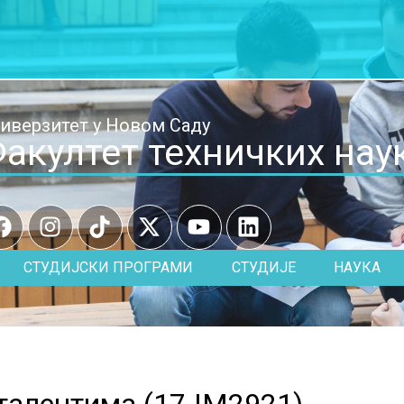
иверзитет у Новом Саду
акултет техничких нау
СТУДИЈСКИ ПРОГРАМИ
СТУДИЈЕ
НАУКА
талентима (
17.IM2921
)