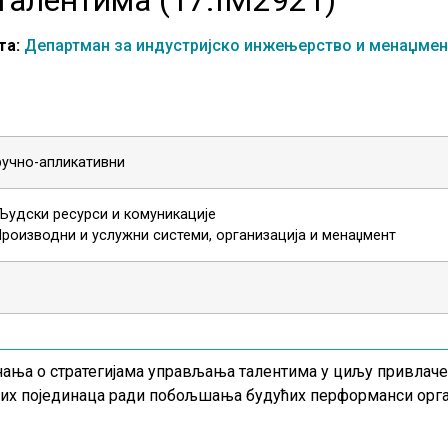
та:
Департман за индустријско инжењерство и менаџмен
ручно-апликативни
Људски ресурси и комуникације
Производни и услужни системи, организација и менаџмент
ања о стратегијама управљања талентима у циљу привлач
их појединаца ради побољшања будућих перформанси орга