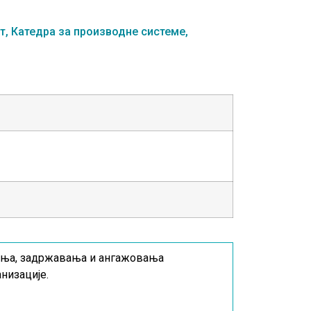
т,
Катедра за производне системе,
ења, задржавања и ангажовања
низације.