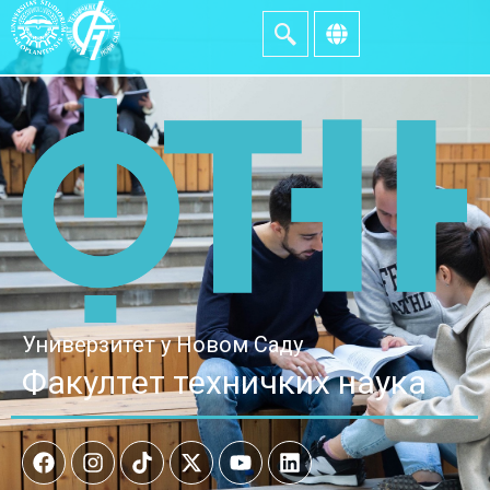
Универзитет у Новом Саду
Факултет техничких наука