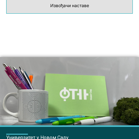
Извођачи наставе
Универзитет у Новом Саду