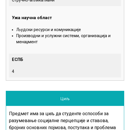
Стручно-апликативни
Ужа научна област
Људски ресурси и комуникације
Производни и услужни системи, организација и
менаџмент
ЕСПБ
4
Циљ
Предмет има за циљ да студенте оспособи за
разумевање социјалне перцепције и ставова,
бројних основних појмова, поступака и проблема