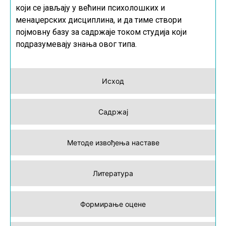
који се јављају у већини психолошких и
менаџерских дисциплина, и да тиме створи
појмовну базу за садржаје током студија који
подразумевају знања овог типа.
Исход
Садржај
Методе извођења наставе
Литература
Формирање оцене