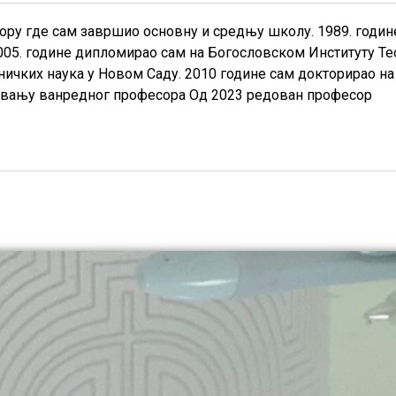
бору где сам завршио основну и средњу школу. 1989. годин
05. године дипломирао сам на Богословском Институту Те
ничких наука у Новом Саду. 2010 године сам докторирао на
 звању ванредног професора Од 2023 редован професор