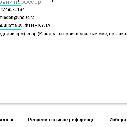
овни професор
21/485-2184
mladen@uns.ac.rs
абинет: 809, ФТН - КУЛА
едовни професор (Катедра за производне системе, организ
адови
Репрезентативне референце
Избори 