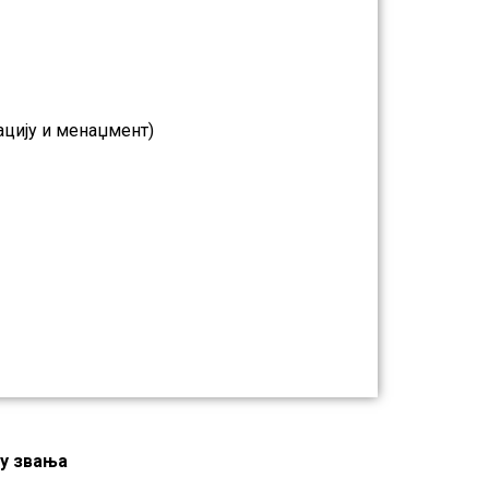
ацију и менаџмент)
у звања