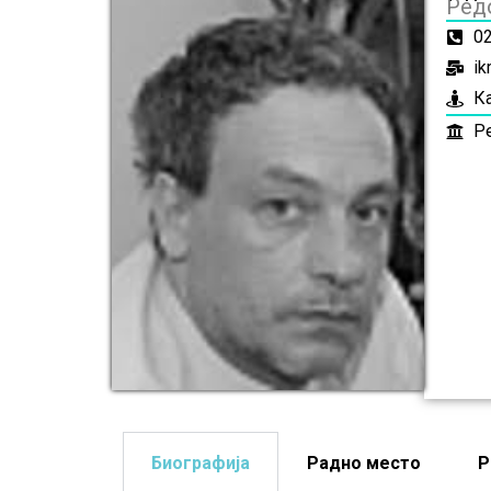
Ред
0
ik
К
Р
Биографија
Радно место
Р