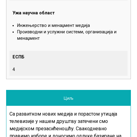
Ужа научна област
Инжењерство и менаџмент медија
Производни и услужни системи, организација и
менаџмент
ЕСПБ
4
Циљ
Са развитком нових медија и порастом утицаја
телевизије у нашем друштву затечени смо
медијском презасићеношћу. Свакодневно
правимо изборе и доносимо одлуке базиране на