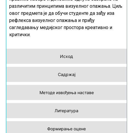
различитим принципима визуелног опажања. Циљ
овог предмета је да обучи студенте да зађу иза
рефлекса визуелног опажања и приђу
сагледавању медијског простора креативно и
критички.
Исход
Садржај
Методе извођења наставе
Литература
Формирање оцене