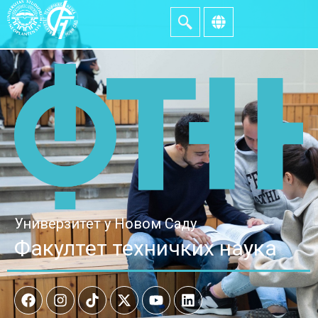
Универзитет у Новом Саду
Факултет техничких наука