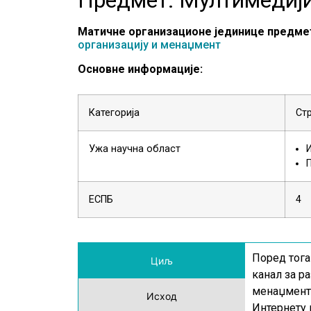
Матичне организационе јединице предме
организацију и менаџмент
Основне информације:
Категорија
Ст
Ужа научна област
ЕСПБ
4
Поред тога
Циљ
канал за р
менаџмента
Исход
Интернету 