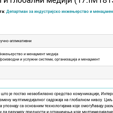
та:
Департман за индустријско инжењерство и менаџмен
ручно-апликативни
Инжењерство и менаџмент медија
Производни и услужни системи, организација и менаџмент
 што је постао незаобилазно средство комуникације, Интер
азмену мултимедијалног садржаја на глобалном нивоу. Ци
 упознају са основним технологијама које омогућавају раз
и да разумеју предности и ограничења које мултимедијалне 