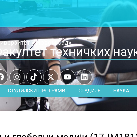
иверзитет у Новом Саду
акултет техничких нау
СТУДИЈСКИ ПРОГРАМИ
СТУДИЈЕ
НАУКА
 и глобални медији (
17.IM181