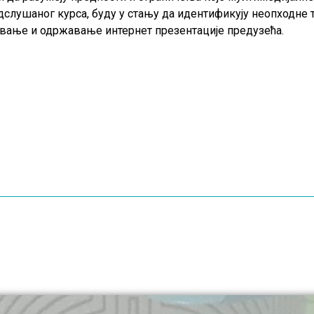
одслушаног курса, буду у стању да идентификују неопходне 
овање и одржавање интернет презентације предузећа.