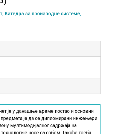
т,
Катедра за производне системе,
нет је у данашње време постао и основни
љ предмета је да се дипломирани инжењери
мену мултимедијалног садржаја на
технологије носе са собом. Такође треба