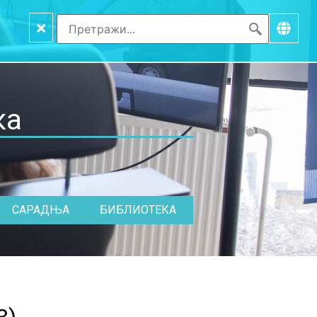
×
ка
САРАДЊА
БИБЛИОТЕКА
3
)