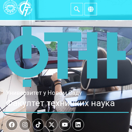
Универзитет у Новом Саду
Факултет техничких наука