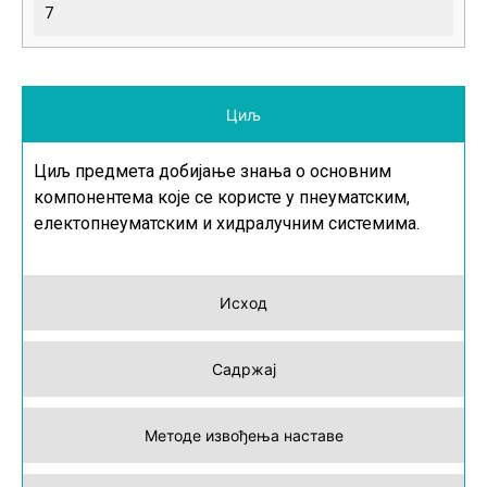
7
Циљ
Циљ предмета добијање знања о основним
компонентема које се користе у пнеуматским,
електопнеуматским и хидралучним системима.
Исход
Садржај
Методе извођења наставе