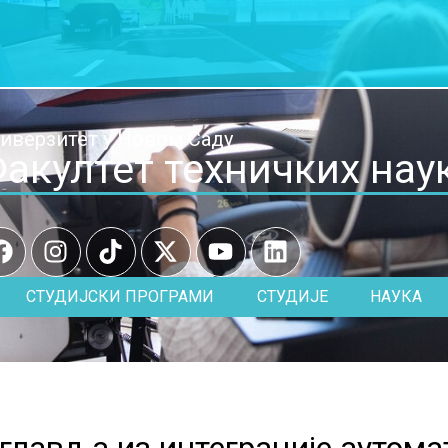
иверзитет у Новом Саду
акултет техничких нау
СТУДИЈСКИ ПРОГРАМИ
СТУДИЈЕ
НАУКА
главља из интеграције аутома