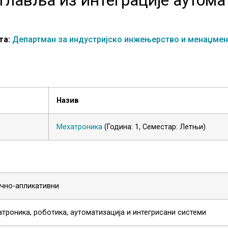
та:
Департман за индустријско инжењерство и менаџмен
Назив
Мехатроника
(Година: 1, Семестар: Летњи)
чно-апликативни
троника, роботика, аутоматизација и интегрисани системи