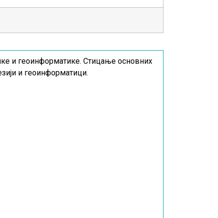
ике и геоинформатике. Стицање основних
езији и геоинформатици.