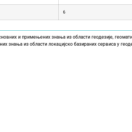
6
новних и примењених знања из области геодезије, геомат
их знања из области локацијско базираних сервиса у геод