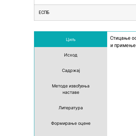
ЕСПБ
Стицање ос
Циљ
и примењен
Исход
Садржај
Методе извођења
наставе
Литература
Формирање оцене