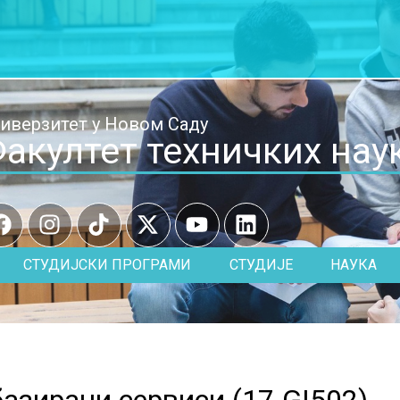
иверзитет у Новом Саду
акултет техничких нау
СТУДИЈСКИ ПРОГРАМИ
СТУДИЈЕ
НАУКА
азирани сервиси (
17.GI502
)