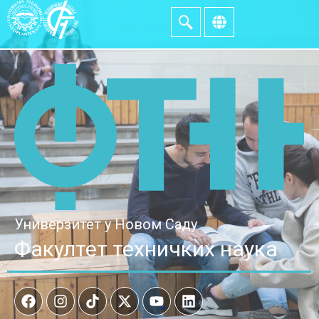
Универзитет у Новом Саду
Факултет техничких наука