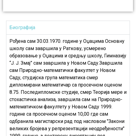
Биографија
Рођена сам 30.03.1970. године у Оџацима Основну
школу сам завршила у Раткову, усмерено
образовање у Оџацима и средњу школу, Гимназију
“Ј. Ј. Змај” сам завршила у Новом Саду.Завршила
сам Природно-математички факултет у Новом
Саду, студијска група математика смер
дипломирани математичар са просечном оценом
8.75. Последипломске студије, смер Теорија мере и
стохастичка анализа, завршила сам на Природно-
математичком факултету у Новом Саду 1999.
године са просечном оценом 10,00 где сам
одбранила магистарски рад под насловом "Закони
великих бројева у репрезентацији неодређености"
1999. године, а докторску дисертацију под