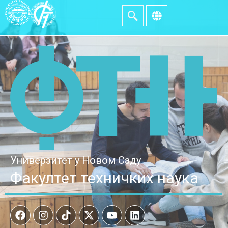
Универзитет у Новом Саду
Факултет техничких наука