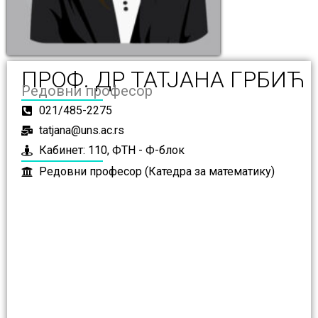
ПРОФ. ДР ТАТЈАНА ГРБИЋ
Редовни професор
021/485-2275
tatjana@uns.ac.rs
Кабинет: 110, ФТН - Ф-блок
Редовни професор (Катедра за математику)