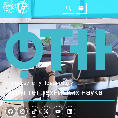
Универзитет у Новом Саду
Факултет техничких наука