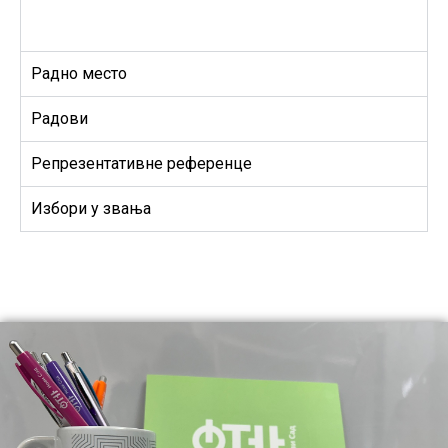
Радно место
Радови
Репрезентативне референце
Избори у звања