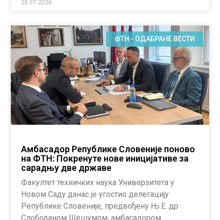
28.07.2026
ФТН - ОДАБРАНЕ ВЕСТИ
Амбасадор Републике Словеније поново
на ФТН: Покренуте нове иницијативе за
сарадњу две државе
Факултет техничких наука Универзитета у
Новом Саду данас је угостио делегацију
Републике Словеније, предвођену Њ.Е. др
Слободаном Шешумом, амбасадором