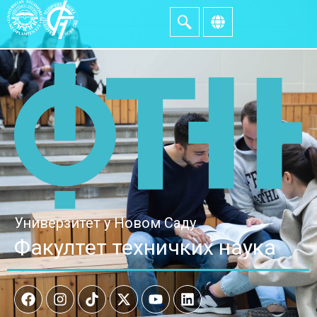
Универзитет у Новом Саду
Факултет техничких наука