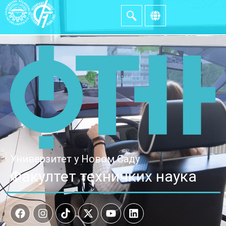
Универзитет у Новом Саду
Факултет техничких наука