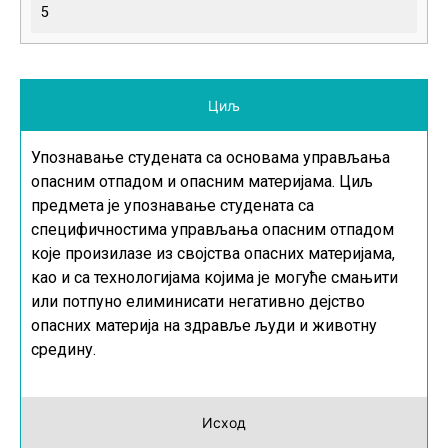
5
Циљ
Упознавање студената са основама управљања
опасним отпадом и опасним материјама. Циљ
предмета је упознавање студената са
специфичностима управљања опасним отпадом
које произилазе из својства опасних материјама,
као и са технологијама којима је могуће смањити
или потпуно елиминисати негативно дејство
опасних материја на здравље људи и животну
средину.
Исход