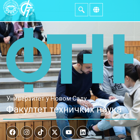
Универзитет у Новом Саду
Факултет техничких наука