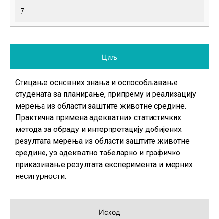
7
Циљ
Стицање основних знања и оспособљавање
студената за планирање, припрему и реализацију
мерења из области заштите животне средине.
Практична примена адекватних статистичких
метода за обраду и интерпретацију добијених
резултата мерења из области заштите животне
средине, уз адекватно табеларно и графичко
приказивање резултата експеримента и мерних
несигурности.
Исход