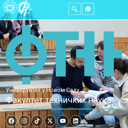
Универзитет у Новом Саду
Факултет техничких наука