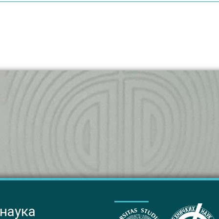
 наука