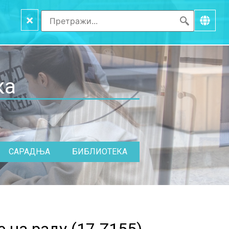
×
ка
САРАДЊА
БИБЛИОТЕКА
 на раду (
17.Z155
)