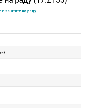
 и заштите на раду
њи)