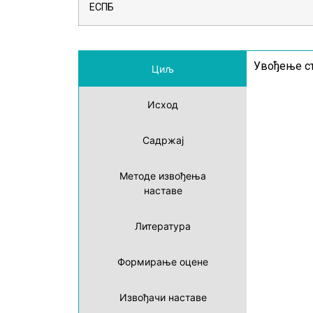
ЕСПБ
Увођење ст
Циљ
Исход
Садржај
Методе извођења
наставе
Литература
Формирање оцене
Извођачи наставе