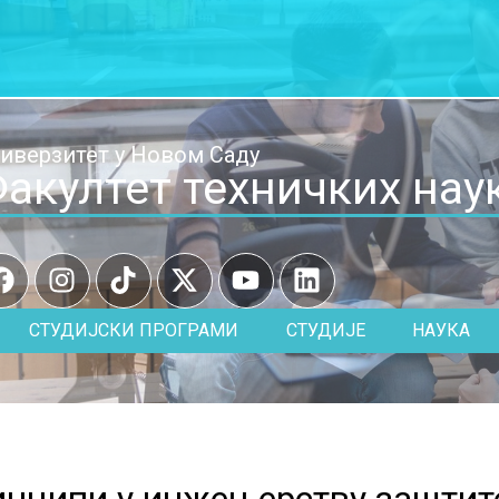
иверзитет у Новом Саду
акултет техничких нау
СТУДИЈСКИ ПРОГРАМИ
СТУДИЈЕ
НАУКА
инципи у инжењерству заштите