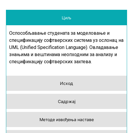
Циљ
Оспособљавање студената за моделовање и
спецификацију софтверских система уз ослонац на
UML
(
Unified Specification Language
). Овладавање
знањима и вештинама неопходним за анализу и
спецификацију софтверских захтева.
Исход
Садржај
Методе извођења наставе