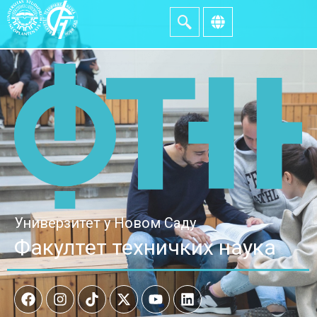
Универзитет у Новом Саду
Факултет техничких наука