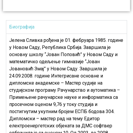
Биографија
Јелена Сливка рођена је 01. фебруара 1985. године
у Новом Саду, Република Србија. Завршила је
основну школу “Јован Поповић” у Новом Саду и
математичко одељење гимназије “Јован
Јовановић Змај” у Новом Саду. Завршила је
24.09.2008. године Интегрисане основне и
дипломске академске – Мастер судије на
студијском програму Рачунарство и аутоматика –
Примењене рачунарске науке и информатика са
просечном оценом 9,76 у току студија и
постигнутим укупним бројем ЕСПБ бодова 304.
Дипломски – мастер рад на тему Едитор
електроенергетских објеката за ДМС софтвер
одбранила је са оценом 10. Од 2003. до 2008.