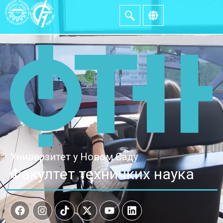
Универзитет у Новом Саду
Факултет техничких наука