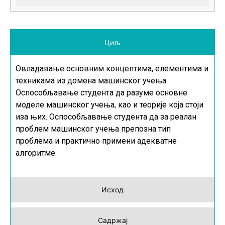
Циљ
Овладавање основним концептима, елементима и
техникама из домена машинског учења.
Оспособљавање студента да разуме основне
моделе машинског учења, као и теорије која стоји
иза њих. Оспособљавање студента да за реалан
проблем машинског учења препозна тип
проблема и практично примени адекватне
алгоритме.
Исход
Садржај