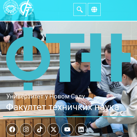
Универзитет у Новом Саду
Факултет техничких наука