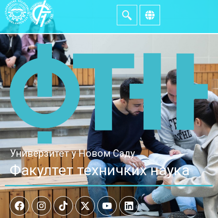
Универзитет у Новом Саду
Факултет техничких наука