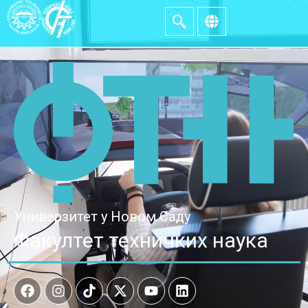
Универзитет у Новом Саду
Факултет техничких наука