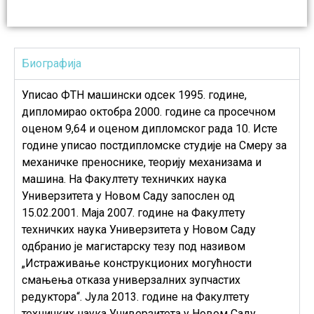
Биографија
Уписао ФТН машински одсек 1995. године,
дипломирао октобра 2000. године са просечном
оценом 9,64 и оценом дипломског рада 10. Исте
године уписао постдипломске студије на Смеру за
механичке преноснике, теорију механизама и
машина. На Факултету техничких наука
Универзитета у Новом Саду запослен од
15.02.2001. Маја 2007. године на Факултету
техничких наука Универзитета у Новом Саду
одбранио је магистарску тезу под називом
„Истраживање конструкционих могућности
смањења отказа универзалних зупчастих
редуктора“. Јула 2013. године на Факултету
техничких наука Универзитета у Новом Саду