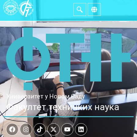
Универзитет у Новом Саду
Факултет техничких наука