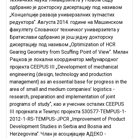
одбранио је докторску дисертацију под називом
„Концепције развоја универзалних зупчастих
редуктора“. Августа 2014. године на Машинском
факултету Словачког техничког универзитета у
Братислави одбранио је још једну докторску
дисертацију под називом „
Optimization of HCR
Gearing Geometry from Scuffing Point of View
“. Милан
Рацков је локални координатор међународног
пројекта
CEEPUS III „Development of mechanical
engineering (design, technology and production
management) as an essential base for progress in the
area of small and medium companies’ logistics -
research, preparation and implementation of joint
programs of study
“, као и учесник осталих
CEEPUS
III
пројеката и Темпус пројекта
530577-TEMPUS-1-
2012-1-RS-TEMPUS-JPCR „Improvement of Product
Development Studies in Serbia and Bosnia and
Herzegovina
“. Члан је асоцијације АДЕКО -