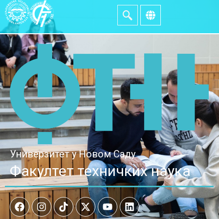
Универзитет у Новом Саду
Факултет техничких наука