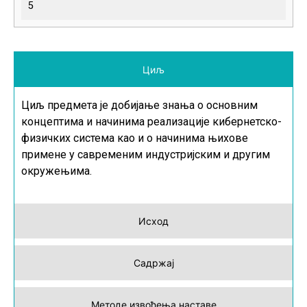
5
Циљ
Циљ предмета је добијање знања о основним
концептима и начинима реализације кибернетско-
физичких система као и о начинима њихове
примене у савременим индустријским и другим
окружењима.
Исход
Садржај
Методе извођења наставе