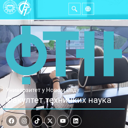
Универзитет у Новом Саду
Факултет техничких наука