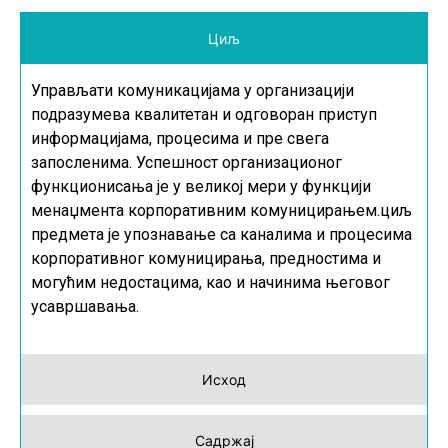
Циљ
Управљати комуникацијама у организацији
подразумева квалитетан и одговоран приступ
информацијама, процесима и пре свега
запосленима. Успешност организационог
функционисања је у великој мери у функцији
менаџмента корпоративним комуницирањем.циљ
предмета је упознавање са каналима и процесима
корпоративног комуницирања, предностима и
могућим недостацима, као и начинима његовог
усавршавања.
Исход
Садржај