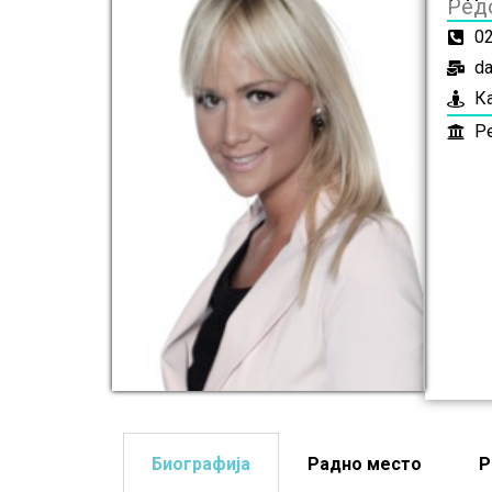
Ред
0
da
К
Р
Биографија
Радно место
Р