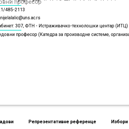
овни професор
21/485-2113
nijelalalic@uns.ac.rs
абинет: 307, ФТН - Истраживачко-технолошки центар (ИТЦ)
едовни професор (Катедра за производне системе, организ
адови
Репрезентативне референце
Избори 