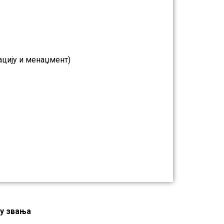
ацију и менаџмент)
у звања