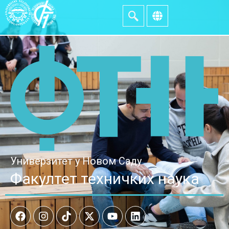
Универзитет у Новом Саду
Факултет техничких наука