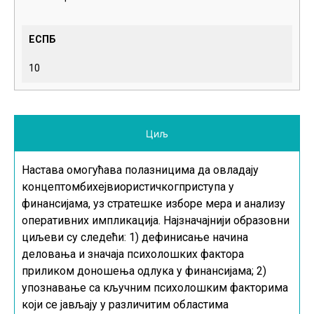
ЕСПБ
10
Циљ
Настава омогућава полазницима да овладају
концептомбихејвиористичкогприступа у
финансијама, уз стратешке изборе мера и анализу
оперативних импликација. Најзначајнији образовни
циљеви су следећи: 1) дефинисање начина
деловања и значаја психолошких фактора
приликом доношења одлука у финансијама; 2)
упознавање са кључним психолошким факторима
који се јављају у различитим областима