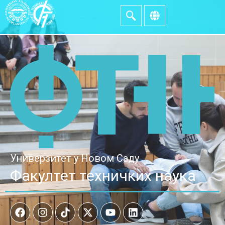
Универзитет у Новом Саду
Факултет техничких наука