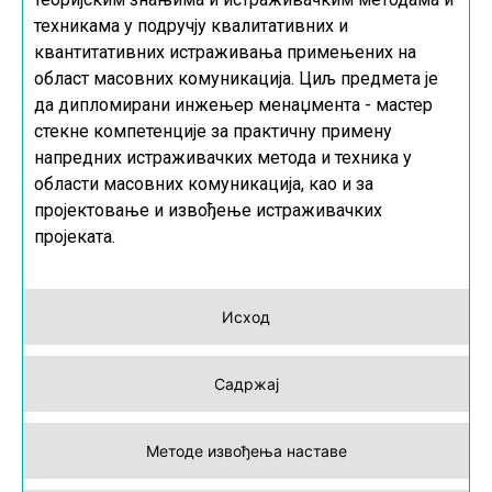
техникама у подручју квалитативних и
квантитативних истраживања примењених на
област масовних комуникација. Циљ предмета је
да дипломирани инжењер менаџмента - мастер
стекне компетенције за практичну примену
напредних истраживачких метода и техника у
области масовних комуникација, као и за
пројектовање и извођење истраживачких
пројеката.
Исход
Садржај
Методе извођења наставе