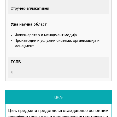
Стручно-апликативни
Ужа научна област
Инжењерство и менаџмент медија
Производни и услужни системи, организација и
менаџмент
ЕСПБ
4
Циљ
Циљ предмета представља овладавање основним
теоријским знањима и истраживачким методама и