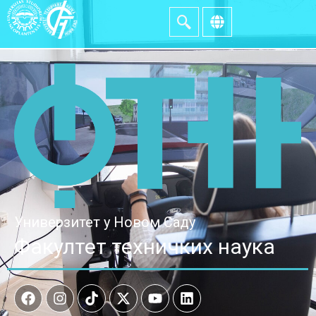
Универзитет у Новом Саду
Факултет техничких наука