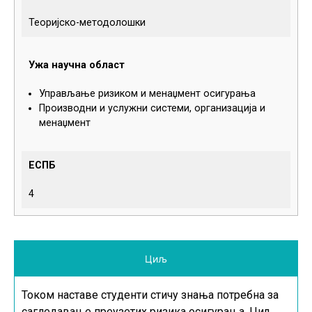
Теоријско-методолошки
Ужа научна област
Управљање ризиком и менаџмент осигурања
Производни и услужни системи, организација и
менаџмент
ЕСПБ
4
Циљ
Током наставе студенти стичу знања потребна за
сагледавање преузетих ризика осигурања. Циљ