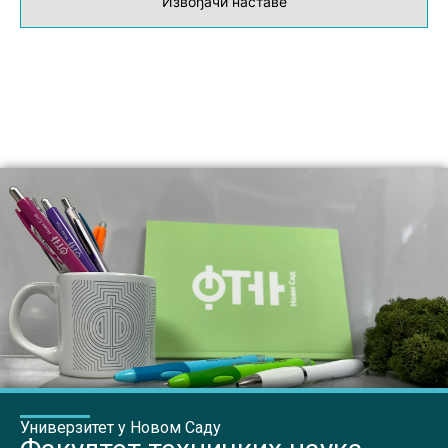
Извођачи наставе
Универзитет у Новом Саду