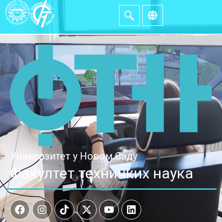
Универзитет у Новом Саду
Факултет техничких наука