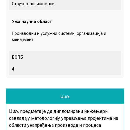
Стручно-апликативни
Ужа научна област
Производни и услужни системи, организација и
менаџмент
ЕСПБ
4
Циљ
Циљ предмета је да дипломирани инжењери
савладају методологију управљања пројектима из
области унапређења производа и процеса