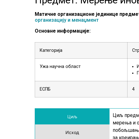
Матичне организационе јединице предме
организацију и менаџмент
Основне информације:
Категорија
Ст
Ужа научна област
ЕСПБ
4
Циљ предме
Циљ
мерења и о
побољшања 
Исход
за креирањ