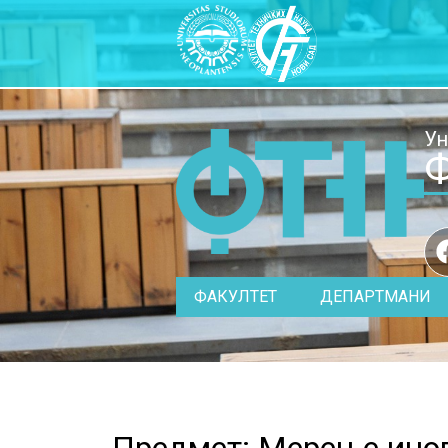
Ун
Ф
ФАКУЛТЕТ
ДЕПАРТМАНИ
Предмет: Мерење инов