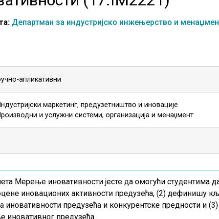
та:
Департман за индустријско инжењерство и менаџмен
ручно-апликативни
Индустријски маркетинг, предузетништво и иновације
Производни и услужни системи, организација и менаџмент
та Мерење иновативности јесте да омогући студентима да 
цене иновационих активности предузећа, (2) дефинишу к
иновативности предузећа и конкурентске предности и (3) 
е иновативног предузећа.