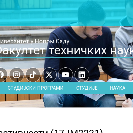
иверзитет у Новом Саду
акултет техничких нау
СТУДИЈСКИ ПРОГРАМИ
СТУДИЈЕ
НАУКА
ативности (
17.IM2221
)