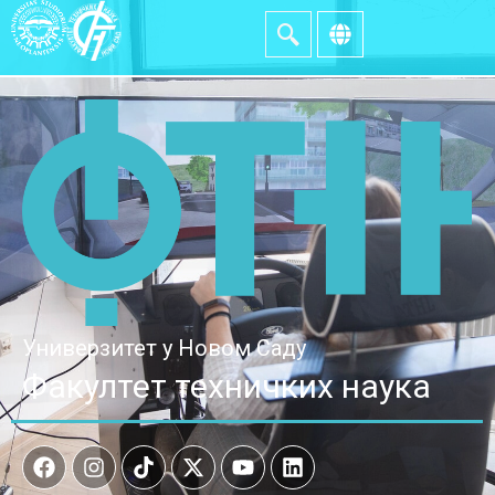
Универзитет у Новом Саду
Факултет техничких наука