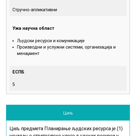
Стручно-апликативни
Ужа научна област
Људски ресурси и комуникације
Производни и услужни системи, организација и
менаџмент
ЕСПБ
5
Циљ
Циљ предмета Планирање људских ресурса је (1)
уочавање стратегијске улоге људских ресурса у