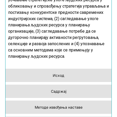
обликовању и спровођењу стратегија управљања и
постизању конкурентске предности савремених
индустријских система, (2) сагледавање улоге
планирања људских ресурса у планирању
организације, (3) сагледавање потребе да се
дугорочно планирају активности регрутовања,
селекције и развоја запослених и (4) упознавање
са основним методама које се примењују у
планирању људских ресурса.
Исход
Садржај
Методе извођења наставе