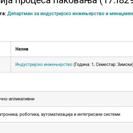
та:
Департман за индустријско инжењерство и менаџмен
Назив
Индустријско инжењерство
(Година: 1, Семестар: Зимски
чно-апликативни
троника, роботика, аутоматизација и интегрисани системи