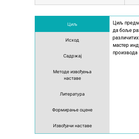
Циљ предме
Циљ
да боље ра
различитих
Исход
мастер инд
производа 
Садржај
Методе извођења
наставе
Литература
Формирање оцене
Извођачи наставе