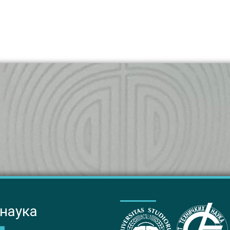
 наука