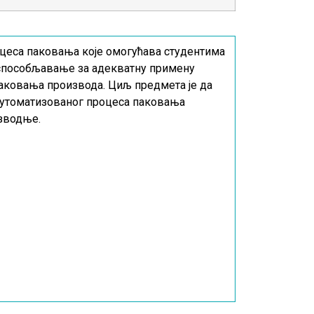
еса паковања које омогућава студентима
 оспособљавање за адекватну примену
паковања производа. Циљ предмета је да
аутоматизованог процеса паковања
изводње.