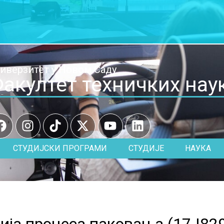
иверзитет у Новом Саду
акултет техничких нау
СТУДИЈСКИ ПРОГРАМИ
СТУДИЈЕ
НАУКА
ија процеса паковања (
17.I82