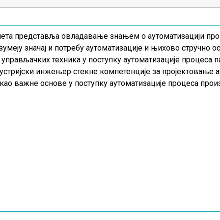
та представља овладавање знањем о аутоматизацији проц
зумеју значај и потребу аутоматизације и њихово стручно
 управљачких техника у поступку аутоматизације процеса 
устријски инжењер стекне компетенције за пројектовање 
као важне основе у поступку аутоматизације процеса про