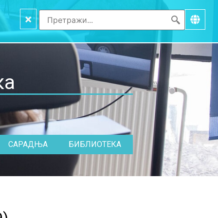
×
ка
САРАДЊА
БИБЛИОТЕКА
9
)