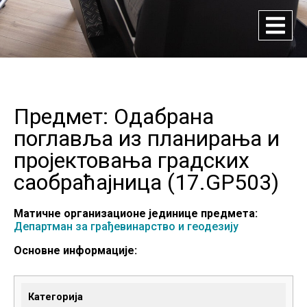
Предмет: Одабрана
поглавља из планирања и
пројектовања градских
саобраћајница (
17.GP503
)
Матичне организационе јединице предмета:
Департман за грађевинарство и геодезију
Основне информације:
Категорија