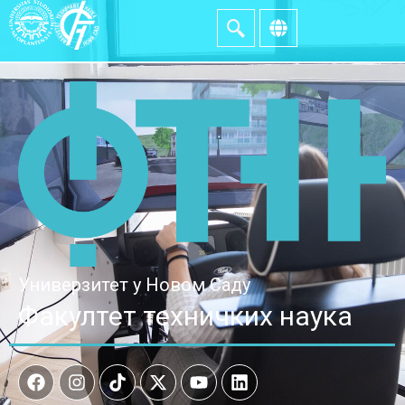
Универзитет у Новом Саду
Факултет техничких наука