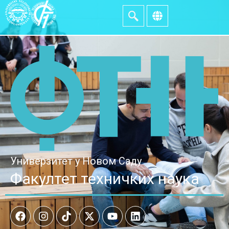
Универзитет у Новом Саду
Факултет техничких наука