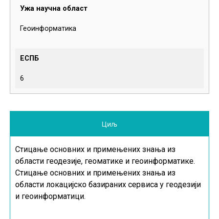
Ужа научна област
Геоинформатика
ЕСПБ
6
Циљ
Стицање основних и примењених знања из
области геодезије, геоматике и геоинформатике.
Стицање основних и примењених знања из
области локацијско базираних сервиса у геодезији
и геоинформатици.