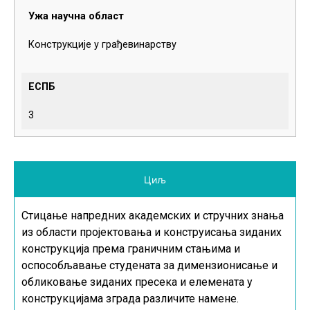
Ужа научна област
Конструкције у грађевинарству
ЕСПБ
3
Циљ
Стицање напредних академских и стручних знања
из области пројектовања и конструисања зиданих
конструкција према граничним стањима и
оспособљавање студената за димензионисање и
обликовање зиданих пресека и елемената у
конструкцијама зграда различите намене.