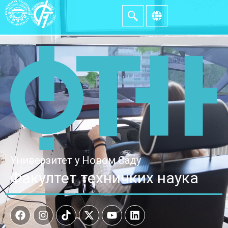
Универзитет у Новом Саду
Факултет техничких наука