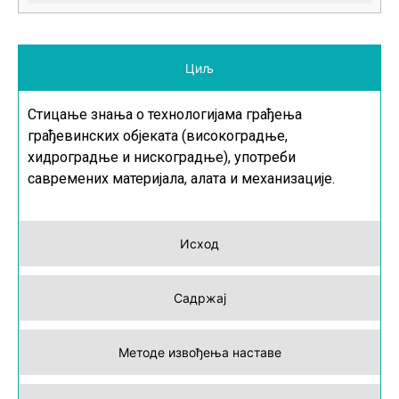
Циљ
Стицање знања о технологијама грађења
грађевинских објеката (високоградње,
хидроградње и нискоградње), употреби
савремених материјала, алата и механизације.
Исход
Садржај
Методе извођења наставе