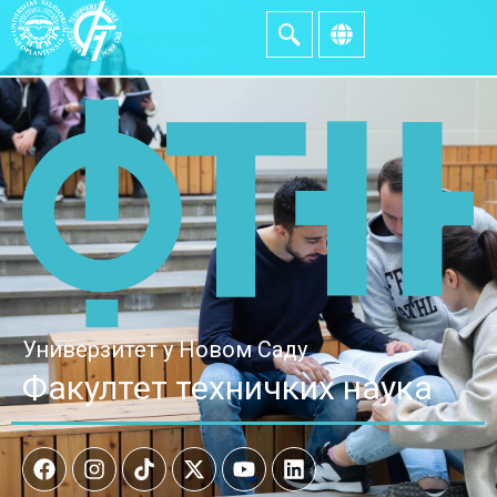
Универзитет у Новом Саду
Факултет техничких наука