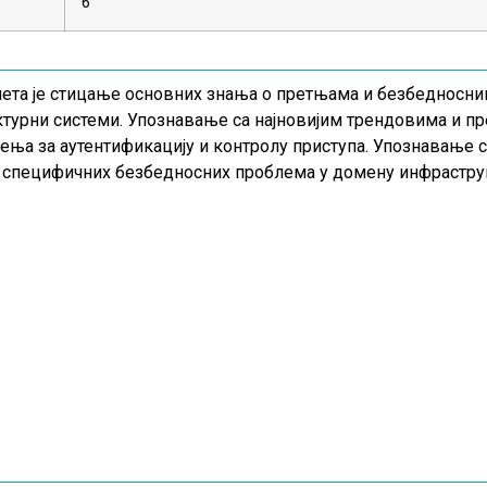
6
та је стицање основних знања о претњама и безбедносни
турни системи. Упознавање са најновијим трендовима и п
ења за аутентификацију и контролу приступа. Упознавање с
специфичних безбедносних проблема у домену инфраструк