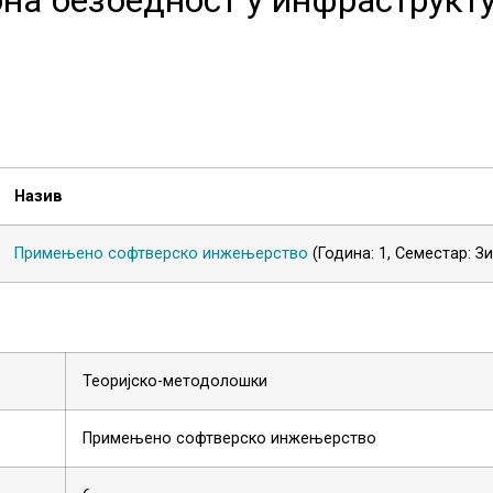
Назив
Примењено софтверско инжењерство
(Година: 1, Семестар: З
Теоријско-методолошки
Примењено софтверско инжењерство