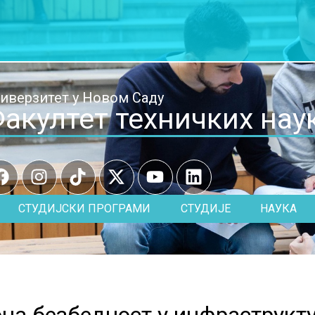
иверзитет у Новом Саду
акултет техничких нау
СТУДИЈСКИ ПРОГРАМИ
СТУДИЈЕ
НАУКА
на безбедност у инфраструкт