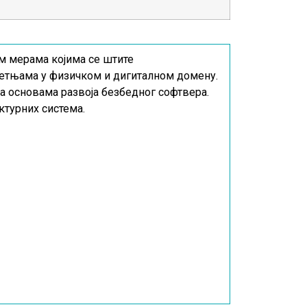
м мерама којима се штите
ретњама у физичком и дигиталном домену.
а основама развоја безбедног софтвера.
турних система.