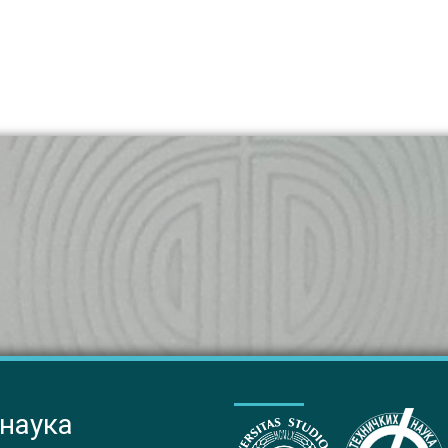
 наука