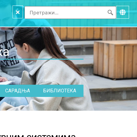
×
ка
САРАДЊА
БИБЛИОТЕКА
урним системима