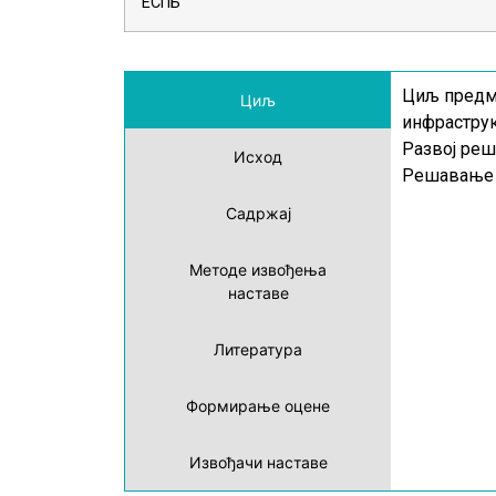
ЕСПБ
Циљ предме
Циљ
инфраструк
Развој реш
Исход
Решавање 
Садржај
Методе извођења
наставе
Литература
Формирање оцене
Извођачи наставе