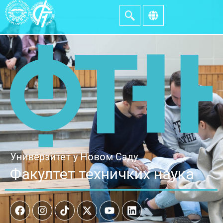
Универзитет у Новом Саду
Факултет техничких наука