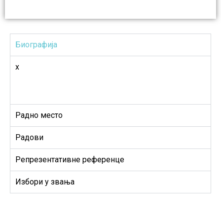
Биографија
x
Радно место
Радови
Репрезентативне референце
Избори у звања