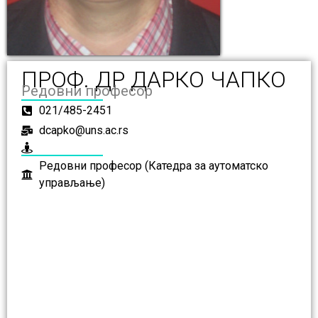
ПРОФ. ДР ДАРКО ЧАПКО
Редовни професор
021/485-2451
dcapko@uns.ac.rs
Редовни професор (Катедра за аутоматско
управљање)