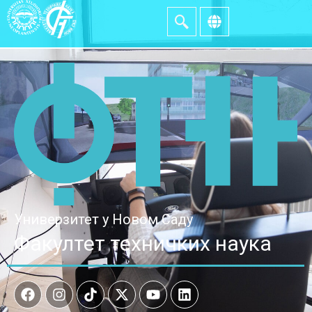
Универзитет у Новом Саду
Факултет техничких наука