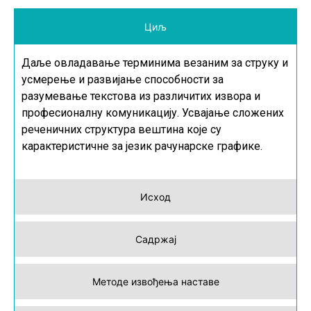
Циљ
Даље овладавање терминима везаним за струку и
усмерење и развијање способности за
разумевање текстова из различитих извора и
професионалну комуникацију. Усвајање сложених
реченичних структура вештина које су
карактеристичне за језик рачунарске графике.
Исход
Садржај
Методе извођења наставе