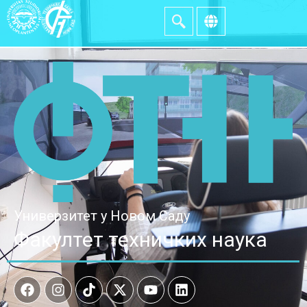
Универзитет у Новом Саду
Факултет техничких наука